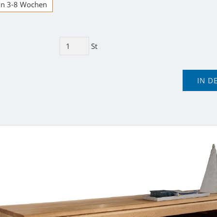
 in 3-8 Wochen
St
IN D