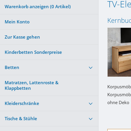
TV-El
Warenkorb anzeigen (
0
Artikel)
Kernbuc
Mein Konto
Zur Kasse gehen
Kinderbetten Sonderpreise
Betten
Matratzen, Lattenroste &
Korpusmöbe
Klappbetten
Korpusmöbe
ohne Deko
Kleiderschränke
Tische & Stühle