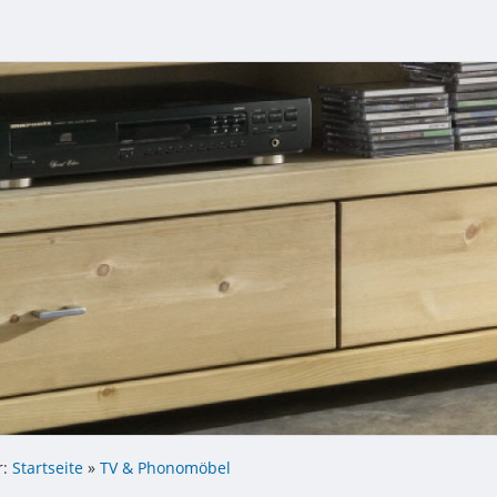
r:
Startseite
»
TV & Phonomöbel