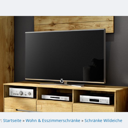
r:
Startseite
»
Wohn & Esszimmerschränke
»
Schränke Wildeiche